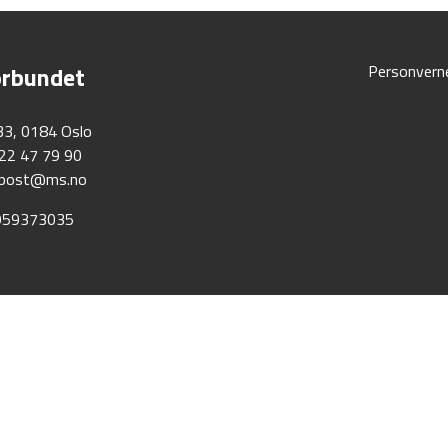
rbundet
Personvern
33, 0184 Oslo
 22 47 79 90
post@ms.no
 959373035